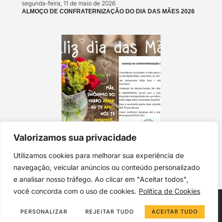
segunda-feira, 11 de maio de 2026
ALMOÇO DE CONFRATERNIZAÇÃO DO DIA DAS MÃES 2026
Valorizamos sua privacidade
segunda-feira, 4 de maio de 2026
Utilizamos cookies para melhorar sua experiência de
ALMOÇO EM HOMENAGEM AO DIA DAS MÃES!
navegação, veicular anúncios ou conteúdo personalizado
e analisar nosso tráfego. Ao clicar em "Aceitar todos",
você concorda com o uso de cookies.
Política de Cookies
© 2026 AssoFederal, Todos os direitos reservados. Desenvolvido por
PERSONALIZAR
REJEITAR TUDO
ACEITAR TUDO
Reinaldo Lapola
.