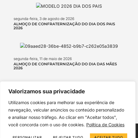
segunda-feira, 3 de agosto de 2026
ALMOÇO DE CONFRATERNIZAÇÃO DO DIA DOS PAIS
2026
segunda-feira, 11 de maio de 2026
ALMOÇO DE CONFRATERNIZAÇÃO DO DIA DAS MÃES
2026
Valorizamos sua privacidade
segunda-feira, 4 de maio de 2026
Utilizamos cookies para melhorar sua experiência de
ALMOÇO EM HOMENAGEM AO DIA DAS MÃES!
navegação, veicular anúncios ou conteúdo personalizado
e analisar nosso tráfego. Ao clicar em "Aceitar todos",
você concorda com o uso de cookies.
Política de Cookies
© 2026 AssoFederal, Todos os direitos reservados. Desenvolvido
PERSONALIZAR
REJEITAR TUDO
ACEITAR TUDO
por
Reinaldo Lapola
.